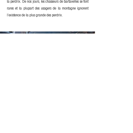
la perdrix. De nos jours, les chasseurs de bartavelles se font
rares et la plupart des usagers de la montagne ignorent
l’existence de la plus grande des perdrix.
Ariane
Ariane, de son côté, quitte progressivement le terrain. Son
départ à la retraite marque la fin d’une époque où les
chercheurs avaient les moyens de consacrer l'essentiel de
leur vie professionnelle à une seule espèce. Ses publications
n’expriment pas les heures incalculables passées dans les
pentes escarpées. A sa façon, son travail et sa présence en
montagne perpétuaient une culture liée à cet oiseau
pastoral.
S’il n’y a plus une “Ariane” sur le terrain, quelle mémoire de
la bartavelle la biologie de demain sera-t-elle en mesure de