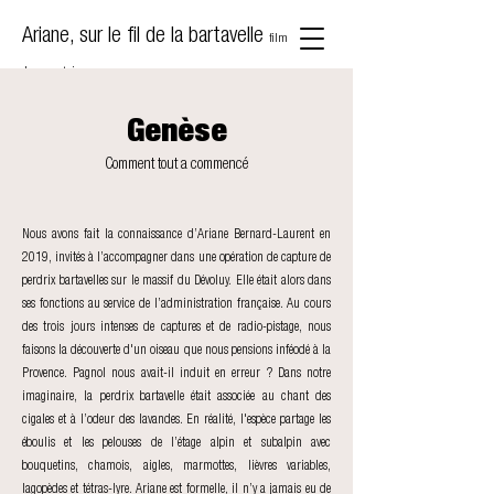
Ariane, sur le fil de la bartavelle
film
documentaire
Genèse
Comment tout a commencé
Nous avons fait la connaissance d’Ariane Bernard-Laurent en
2019, invités à l’accompagner dans une opération de capture de
perdrix bartavelles sur le massif du Dévoluy. Elle était alors dans
ses fonctions au service de l’administration française. Au cours
des trois jours intenses de captures et de radio-pistage, nous
faisons la découverte d'un oiseau que nous pensions inféodé à la
Provence. Pagnol nous avait-il induit en erreur ? Dans notre
imaginaire, la perdrix bartavelle était associée au chant des
cigales et à l’odeur des lavandes. En réalité, l'espèce partage les
éboulis et les pelouses de l’étage alpin et subalpin avec
bouquetins, chamois, aigles, marmottes, lièvres variables,
lagopèdes et tétras-lyre. Ariane est formelle, il n’y a jamais eu de