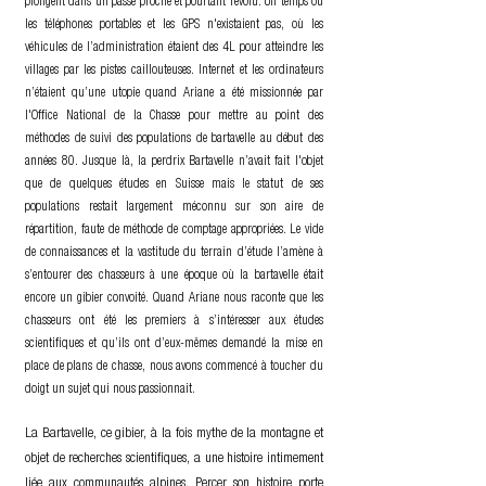
plongent dans un passé proche et pourtant révolu. Un temps où
les téléphones portables et les GPS n'existaient pas, où les
véhicules de l’administration étaient des 4L pour atteindre les
villages par les pistes caillouteuses. Internet et les ordinateurs
n’étaient qu’une utopie quand Ariane a été missionnée par
l'Office National de la Chasse pour mettre au point des
méthodes de suivi des populations de bartavelle au début des
années 80. Jusque là, la perdrix Bartavelle n’avait fait l'objet
que de quelques études en Suisse mais le statut de ses
populations restait largement méconnu sur son aire de
répartition, faute de méthode de comptage appropriées. Le vide
de connaissances et la vastitude du terrain d’étude l’amène à
s’entourer des chasseurs à une époque où la bartavelle était
encore un gibier convoité. Quand Ariane nous raconte que les
chasseurs ont été les premiers à s’intéresser aux études
scientifiques et qu’ils ont d’eux-mêmes demandé la mise en
place de plans de chasse, nous avons commencé à toucher du
doigt un sujet qui nous passionnait.
La Bartavelle, ce gibier, à la fois mythe de la montagne et
objet de recherches scientifiques, a une histoire intimement
liée aux communautés alpines. Percer son histoire porte