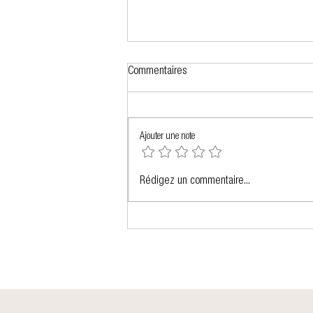
Commentaires
Ajouter une note
Une bonne nouvelle et une année de
Rédigez un commentaire...
plus !