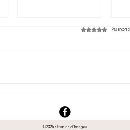
Noté 0 étoile sur 5.
Pas encore d
La bar
Un printemps en tournage !
©2025 Grenier d'images