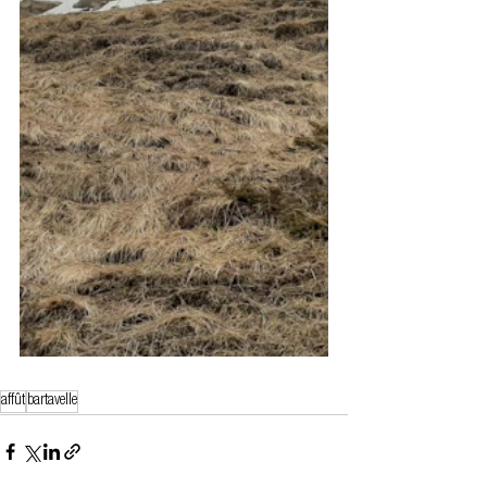
affût
bartavelle