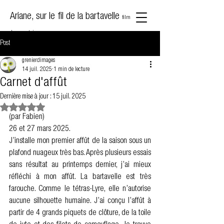
Ariane, sur le fil de la bartavelle
film
documentaire
Post
grenierdimages
14 juil. 2025
1 min de lecture
Carnet d'affût
Dernière mise à jour :
15 juil. 2025
Noté NaN étoiles sur 5.
(par Fabien)
26 et 27 mars 2025.
J’installe mon premier affût de la saison sous un 
plafond nuageux très bas. Après plusieurs essais 
sans résultat au printemps dernier, j’ai mieux 
réfléchi à mon affût. La bartavelle est très 
farouche. Comme le tétras-Lyre, elle n’autorise 
aucune silhouette humaine. J’ai conçu l’affût à 
partir de 4 grands piquets de clôture, de la toile 