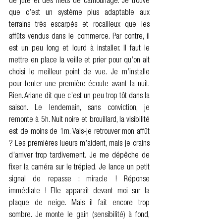
de jute et des filets de camouflage. Je trouve 
que c’est un système plus adaptable aux 
terrains très escarpés et rocailleux que les 
affûts vendus dans le commerce. Par contre, il 
est un peu long et lourd à installer. Il faut le 
mettre en place la veille et prier pour qu’on ait 
choisi le meilleur point de vue. Je m’installe 
pour tenter une première écoute avant la nuit. 
Rien. Ariane dit que c’est un peu trop tôt dans la 
saison. Le lendemain, sans conviction, je 
remonte à 5h. Nuit noire et brouillard, la visibilité 
est de moins de 1m. Vais-je retrouver mon affût 
? Les premières lueurs m’aident, mais je crains 
d’arriver trop tardivement. Je me dépêche de 
fixer la caméra sur le trépied. Je lance un petit 
signal de repasse : miracle ! Réponse 
immédiate ! Elle apparaît devant moi sur la 
plaque de neige. Mais il fait encore trop 
sombre. Je monte le gain (sensibilité) à fond, 